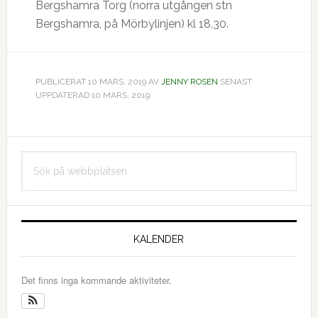
Bergshamra Torg (norra utgången stn
Bergshamra, på Mörbylinjen) kl 18.30.
PUBLICERAT
10 MARS, 2019
AV
JENNY ROSEN
SENAST
UPPDATERAD 10 MARS, 2019
Primärt
Sök
sidofält
på
webbplatsen
KALENDER
Det finns inga kommande aktiviteter.