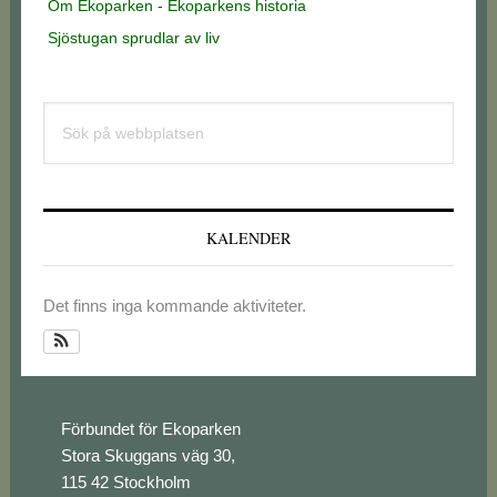
Om Ekoparken - Ekoparkens historia
Sjöstugan sprudlar av liv
Primärt
Sök
sidofält
på
webbplatsen
KALENDER
Det finns inga kommande aktiviteter.
Footer
Förbundet för Ekoparken
Stora Skuggans väg 30,
115 42 Stockholm