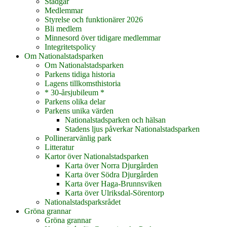
Stadgar
Medlemmar
Styrelse och funktionärer 2026
Bli medlem
Minnesord över tidigare medlemmar
Integritetspolicy
Om Nationalstadsparken
Om Nationalstadsparken
Parkens tidiga historia
Lagens tillkomsthistoria
* 30-årsjubileum *
Parkens olika delar
Parkens unika värden
Nationalstadsparken och hälsan
Stadens ljus påverkar Nationalstadsparken
Pollinerarvänlig park
Litteratur
Kartor över Nationalstadsparken
Karta över Norra Djurgården
Karta över Södra Djurgården
Karta över Haga-Brunnsviken
Karta över Ulriksdal-Sörentorp
Nationalstadsparksrådet
Gröna grannar
Gröna grannar