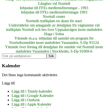
Gångbro vid Norrtull
Inbjudan till FFEs medlemsföreningar - 1993
Inbjudan till FFEs medlemsföreningar 1993
Norrtull center
Norrtulls trafikplats en skam för stan!
Underrättelse om antagande av detaljplan för vägtunnlar vid
trafikplats Norrtull och bro över Uppsalavägen inom stadsdelen
Haga i Solna
Yttrande m.a.a. inbjudan till samråd om program för
Norrtullsområdet inom stadsdelen Vasastaden, S-Dp 93124
Yttrande över förslag till detaljplan för område vid Norrtull inom
stadsdelen Vasastaden i Stockholm, S-Dp 91069-6
Primärt
Sök
på
sidofält
webbplatsen
Kalender
Det finns inga kommande aktiviteter.
Lägg till
Lägg till i Timely-kalender
Lägg till i Google Kalender
Lägg till i Outlook
Lägg till i Apple Kalender