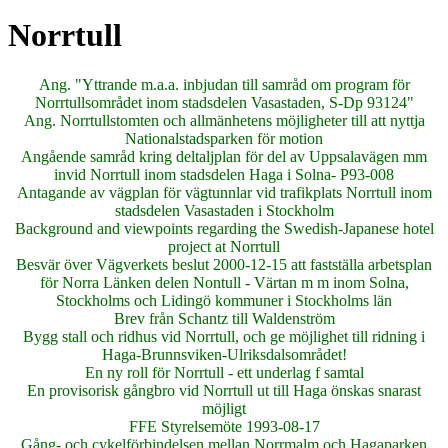
Norrtull
Ang. "Yttrande m.a.a. inbjudan till samråd om program för
Norrtullsområdet inom stadsdelen Vasastaden, S-Dp 93124"
Ang. Norrtullstomten och allmänhetens möjligheter till att nyttja
Nationalstadsparken för motion
Angående samråd kring deltaljplan för del av Uppsalavägen mm
invid Norrtull inom stadsdelen Haga i Solna- P93-008
Antagande av vägplan för vägtunnlar vid trafikplats Norrtull inom
stadsdelen Vasastaden i Stockholm
Background and viewpoints regarding the Swedish-Japanese hotel
project at Norrtull
Besvär över Vägverkets beslut 2000-12-15 att fastställa arbetsplan
för Norra Länken delen Nontull - Värtan m m inom Solna,
Stockholms och Lidingö kommuner i Stockholms län
Brev från Schantz till Waldenström
Bygg stall och ridhus vid Norrtull, och ge möjlighet till ridning i
Haga-Brunnsviken-Ulriksdalsområdet!
En ny roll för Norrtull - ett underlag f samtal
En provisorisk gångbro vid Norrtull ut till Haga önskas snarast
möjligt
FFE Styrelsemöte 1993-08-17
Gång- och cykelförbindelsen mellan Norrmalm och Hagaparken