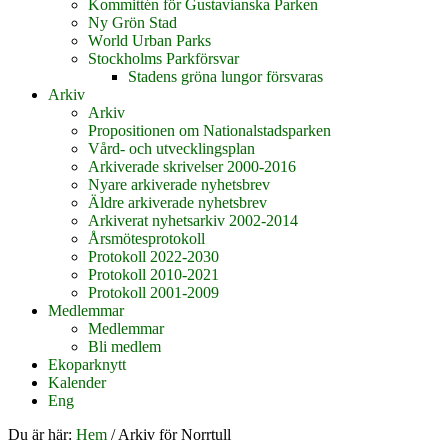
Kommittén för Gustavianska Parken
Ny Grön Stad
World Urban Parks
Stockholms Parkförsvar
Stadens gröna lungor försvaras
Arkiv
Arkiv
Propositionen om Nationalstadsparken
Vård- och utvecklingsplan
Arkiverade skrivelser 2000-2016
Nyare arkiverade nyhetsbrev
Äldre arkiverade nyhetsbrev
Arkiverat nyhetsarkiv 2002-2014
Årsmötesprotokoll
Protokoll 2022-2030
Protokoll 2010-2021
Protokoll 2001-2009
Medlemmar
Medlemmar
Bli medlem
Ekoparknytt
Kalender
Eng
Du är här:
Hem
/
Arkiv för Norrtull