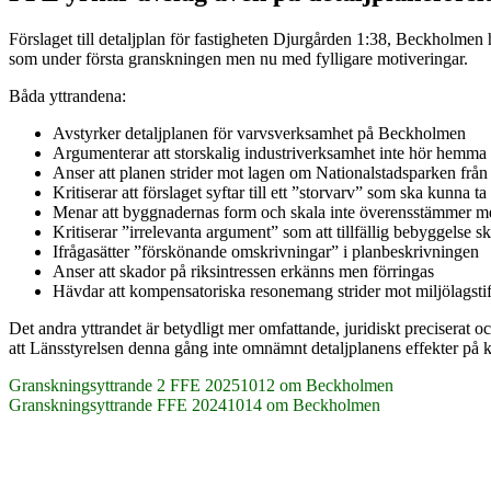
Förslaget till detaljplan för fastigheten Djurgården 1:38, Beckholmen
som under första granskningen men nu med fylligare motiveringar.
Båda yttrandena:
Avstyrker detaljplanen för varvsverksamhet på Beckholmen
Argumenterar att storskalig industriverksamhet inte hör hemma
Anser att planen strider mot lagen om Nationalstadsparken frå
Kritiserar att förslaget syftar till ett ”storvarv” som ska kun
Menar att byggnadernas form och skala inte överensstämmer m
Kritiserar ”irrelevanta argument” som att tillfällig bebyggelse sk
Ifrågasätter ”förskönande omskrivningar” i planbeskrivningen
Anser att skador på riksintressen erkänns men förringas
Hävdar att kompensatoriska resonemang strider mot miljölagsti
Det andra yttrandet är betydligt mer omfattande, juridiskt preciserat o
att Länsstyrelsen denna gång inte omnämnt detaljplanens effekter på k
Granskningsyttrande 2 FFE 20251012 om Beckholmen
Granskningsyttrande FFE 20241014 om Beckholmen