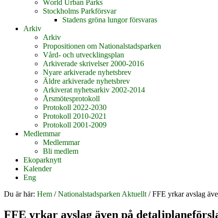
World Urban Parks
Stockholms Parkförsvar
Stadens gröna lungor försvaras
Arkiv
Arkiv
Propositionen om Nationalstadsparken
Vård- och utvecklingsplan
Arkiverade skrivelser 2000-2016
Nyare arkiverade nyhetsbrev
Äldre arkiverade nyhetsbrev
Arkiverat nyhetsarkiv 2002-2014
Årsmötesprotokoll
Protokoll 2022-2030
Protokoll 2010-2021
Protokoll 2001-2009
Medlemmar
Medlemmar
Bli medlem
Ekoparknytt
Kalender
Eng
Du är här:
Hem
/
Nationalstadsparken Aktuellt
/
FFE yrkar avslag äve
FFE yrkar avslag även på detaljplaneförs