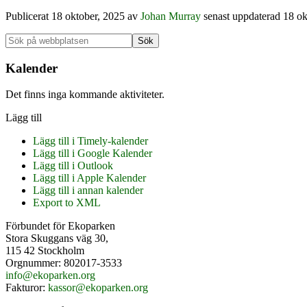
Publicerat
18 oktober, 2025
av
Johan Murray
senast uppdaterad 18 ok
Primärt
Sök
på
sidofält
webbplatsen
Kalender
Det finns inga kommande aktiviteter.
Lägg till
Lägg till i Timely-kalender
Lägg till i Google Kalender
Lägg till i Outlook
Lägg till i Apple Kalender
Lägg till i annan kalender
Export to XML
Footer
Förbundet för Ekoparken
Stora Skuggans väg 30,
115 42 Stockholm
Orgnummer: 802017-3533
info@ekoparken.org
Fakturor:
kassor@ekoparken.org