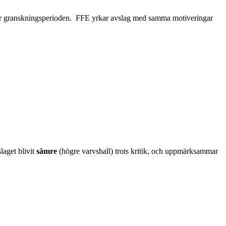
g under granskningsperioden. FFE yrkar avslag med samma motiveringar
laget blivit
sämre
(högre varvshall) trots kritik, och uppmärksammar