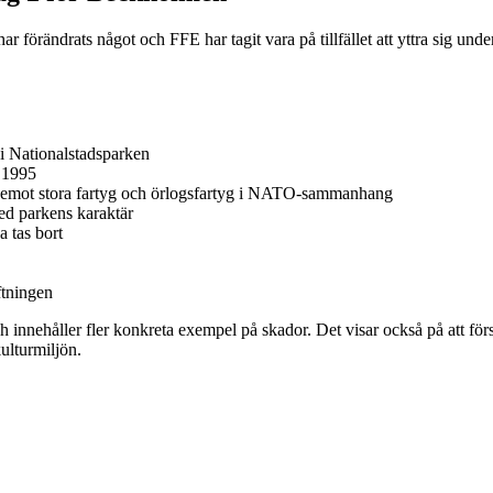
 har förändrats något och FFE har tagit vara på tillfället att yttra si
 i Nationalstadsparken
n 1995
na ta emot stora fartyg och örlogsfartyg i NATO-sammanhang
ed parkens karaktär
a tas bort
ftningen
ch innehåller fler konkreta exempel på skador. Det visar också på att förs
ulturmiljön.