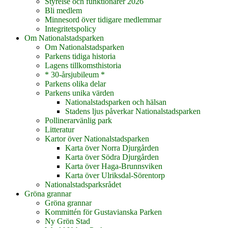
Styrelse och funktionärer 2026
Bli medlem
Minnesord över tidigare medlemmar
Integritetspolicy
Om Nationalstadsparken
Om Nationalstadsparken
Parkens tidiga historia
Lagens tillkomsthistoria
* 30-årsjubileum *
Parkens olika delar
Parkens unika värden
Nationalstadsparken och hälsan
Stadens ljus påverkar Nationalstadsparken
Pollinerarvänlig park
Litteratur
Kartor över Nationalstadsparken
Karta över Norra Djurgården
Karta över Södra Djurgården
Karta över Haga-Brunnsviken
Karta över Ulriksdal-Sörentorp
Nationalstadsparksrådet
Gröna grannar
Gröna grannar
Kommittén för Gustavianska Parken
Ny Grön Stad