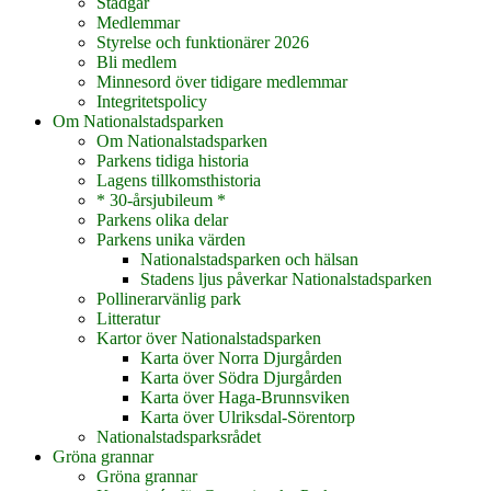
Stadgar
Medlemmar
Styrelse och funktionärer 2026
Bli medlem
Minnesord över tidigare medlemmar
Integritetspolicy
Om Nationalstadsparken
Om Nationalstadsparken
Parkens tidiga historia
Lagens tillkomsthistoria
* 30-årsjubileum *
Parkens olika delar
Parkens unika värden
Nationalstadsparken och hälsan
Stadens ljus påverkar Nationalstadsparken
Pollinerarvänlig park
Litteratur
Kartor över Nationalstadsparken
Karta över Norra Djurgården
Karta över Södra Djurgården
Karta över Haga-Brunnsviken
Karta över Ulriksdal-Sörentorp
Nationalstadsparksrådet
Gröna grannar
Gröna grannar