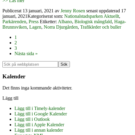
>> Läs mer
Publicerat
13 januari, 2021
av
Jenny Rosen
senast uppdaterad 17
januari, 2021
Kategoriserat som:
Nationalstadsparken Aktuellt
,
Parkärenden
,
Press
Etiketter:
Albano
,
Biologisk mångfald
,
Haga-
Brunnsviken
,
Lagen
,
Norra Djurgården
,
Trafikleder och buller
Sida
1
Sida
2
Sida
3
Go
Nästa sida »
to
Primärt
Sök
på
sidofält
webbplatsen
Kalender
Det finns inga kommande aktiviteter.
Lägg till
Lägg till i Timely-kalender
Lägg till i Google Kalender
Lägg till i Outlook
Lägg till i Apple Kalender
Lägg till i annan kalender