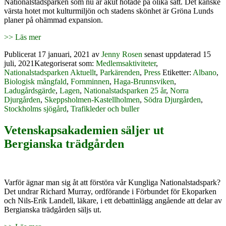
Nationalstadsparken som nu är akut hotade på olika sätt. Det kanske
värsta hotet mot kulturmiljön och stadens skönhet är Gröna Lunds
planer på ohämmad expansion.
>> Läs mer
Publicerat
17 januari, 2021
av
Jenny Rosen
senast uppdaterad 15
juli, 2021
Kategoriserat som:
Medlemsaktiviteter
,
Nationalstadsparken Aktuellt
,
Parkärenden
,
Press
Etiketter:
Albano
,
Biologisk mångfald
,
Fornminnen
,
Haga-Brunnsviken
,
Ladugårdsgärde
,
Lagen
,
Nationalstadsparken 25 år
,
Norra
Djurgården
,
Skeppsholmen-Kastellholmen
,
Södra Djurgården
,
Stockholms sjögård
,
Trafikleder och buller
Vetenskapsakademien säljer ut
Bergianska trädgården
Varför ägnar man sig åt att förstöra vår Kungliga Nationalstadspark?
Det undrar Richard Murray, ordförande i Förbundet för Ekoparken
och Nils-Erik Landell, läkare, i ett debattinlägg angående att delar av
Bergianska trädgården säljs ut.