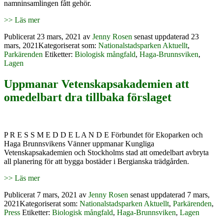
namninsamlingen fått gehör.
>> Läs mer
Publicerat
23 mars, 2021
av
Jenny Rosen
senast uppdaterad 23
mars, 2021
Kategoriserat som:
Nationalstadsparken Aktuellt
,
Parkärenden
Etiketter:
Biologisk mångfald
,
Haga-Brunnsviken
,
Lagen
Uppmanar Vetenskapsakademien att
omedelbart dra tillbaka förslaget
P R E S S M E D D E L A N D E Förbundet för Ekoparken och
Haga Brunnsvikens Vänner uppmanar Kungliga
Vetenskapsakademien och Stockholms stad att omedelbart avbryta
all planering för att bygga bostäder i Bergianska trädgården.
>> Läs mer
Publicerat
7 mars, 2021
av
Jenny Rosen
senast uppdaterad 7 mars,
2021
Kategoriserat som:
Nationalstadsparken Aktuellt
,
Parkärenden
,
Press
Etiketter:
Biologisk mångfald
,
Haga-Brunnsviken
,
Lagen