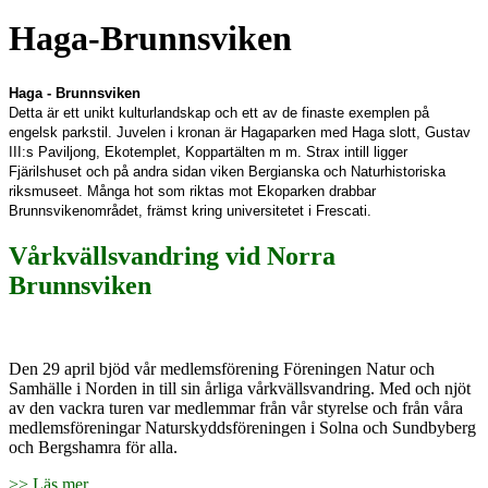
Haga-Brunnsviken
Haga - Brunnsviken
Detta är ett unikt kulturlandskap och ett av de finaste exemplen på
engelsk parkstil. Juvelen i kronan är Hagaparken med Haga slott, Gustav
III:s Paviljong, Ekotemplet, Koppartälten m m. Strax intill ligger
Fjärilshuset och på andra sidan viken Bergianska och Naturhistoriska
riksmuseet. Många hot som riktas mot Ekoparken drabbar
Brunnsvikenområdet, främst kring universitetet i Frescati.
Vårkvällsvandring vid Norra
Brunnsviken
Den 29 april bjöd vår medlemsförening Föreningen Natur och
Samhälle i Norden in till sin årliga vårkvällsvandring. Med och njöt
av den vackra turen var medlemmar från vår styrelse och från våra
medlemsföreningar Naturskyddsföreningen i Solna och Sundbyberg
och Bergshamra för alla.
>> Läs mer