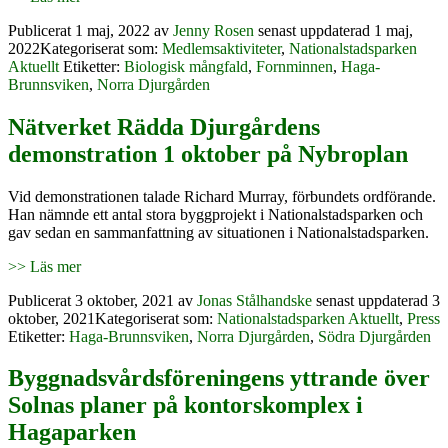
Publicerat
1 maj, 2022
av
Jenny Rosen
senast uppdaterad 1 maj,
2022
Kategoriserat som:
Medlemsaktiviteter
,
Nationalstadsparken
Aktuellt
Etiketter:
Biologisk mångfald
,
Fornminnen
,
Haga-
Brunnsviken
,
Norra Djurgården
Nätverket Rädda Djurgårdens
demonstration 1 oktober på Nybroplan
Vid demonstrationen talade Richard Murray, förbundets ordförande.
Han nämnde ett antal stora byggprojekt i Nationalstadsparken och
gav sedan en sammanfattning av situationen i Nationalstadsparken.
>> Läs mer
Publicerat
3 oktober, 2021
av
Jonas Stålhandske
senast uppdaterad 3
oktober, 2021
Kategoriserat som:
Nationalstadsparken Aktuellt
,
Press
Etiketter:
Haga-Brunnsviken
,
Norra Djurgården
,
Södra Djurgården
Byggnadsvårdsföreningens yttrande över
Solnas planer på kontorskomplex i
Hagaparken