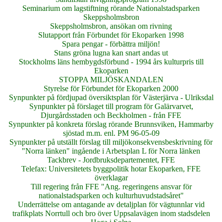
Seminarium om lagstiftning rörande Nationalstadsparken
Skeppsholmsbron
Skeppsholmsbron, ansökan om rivning
Slutapport från Förbundet för Ekoparken 1998
Spara pengar - förbättra miljön!
Stans gröna lugna kan snart andas ut
Stockholms läns hembygdsförbund - 1994 års kulturpris till
Ekoparken
STOPPA MILJÖSKANDALEN
Styrelse för Förbundet för Ekoparken 2000
Synpunkter på fördjupad översiktsplan för Västerjärva - Ulriksdal
Synpunkter på förslaget till program för Galärvarvet,
Djurgårdsstaden och Beckholmen - från FFE
Synpunkter på konkreta förslag rörande Brunnsviken, Hammarby
sjöstad m.m. enl. PM 96-05-09
Synpunkter på utställt förslag till miljökonsekvensbeskrivning för
"Norra länken" ingående i Arbetsplan L för Norra länken
Tackbrev - Jordbruksdepartementet, FFE
Telefax: Universitetets byggpolitik hotar Ekoparken, FFE
överklagar
Till regering från FFE "Ang. regeringens ansvar för
nationalstadsparken och kulturhuvudstadsåret"
Underrättelse om antagande av detaljplan för vägtunnlar vid
trafikplats Norrtull och bro över Uppsalavägen inom stadsdelen