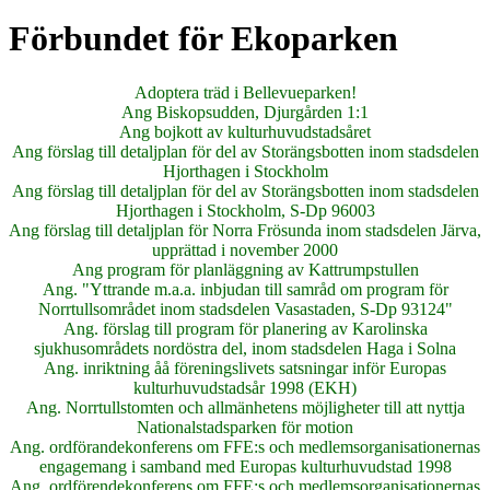
Förbundet för Ekoparken
Adoptera träd i Bellevueparken!
Ang Biskopsudden, Djurgården 1:1
Ang bojkott av kulturhuvudstadsåret
Ang förslag till detaljplan för del av Storängsbotten inom stadsdelen
Hjorthagen i Stockholm
Ang förslag till detaljplan för del av Storängsbotten inom stadsdelen
Hjorthagen i Stockholm, S-Dp 96003
Ang förslag till detaljplan för Norra Frösunda inom stadsdelen Järva,
upprättad i november 2000
Ang program för planläggning av Kattrumpstullen
Ang. "Yttrande m.a.a. inbjudan till samråd om program för
Norrtullsområdet inom stadsdelen Vasastaden, S-Dp 93124"
Ang. förslag till program för planering av Karolinska
sjukhusområdets nordöstra del, inom stadsdelen Haga i Solna
Ang. inriktning åå föreningslivets satsningar inför Europas
kulturhuvudstadsår 1998 (EKH)
Ang. Norrtullstomten och allmänhetens möjligheter till att nyttja
Nationalstadsparken för motion
Ang. ordförandekonferens om FFE:s och medlemsorganisationernas
engagemang i samband med Europas kulturhuvudstad 1998
Ang. ordförendekonferens om FFE:s och medlemsorganisationernas