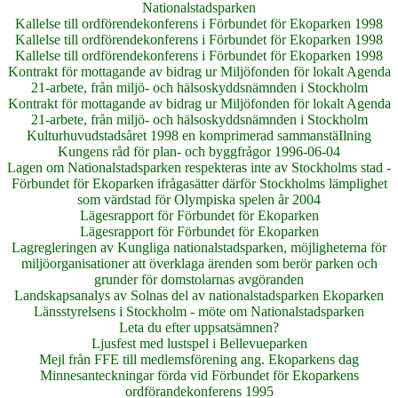
Nationalstadsparken
Kallelse till ordförendekonferens i Förbundet för Ekoparken 1998
Kallelse till ordförendekonferens i Förbundet för Ekoparken 1998
Kallelse till ordförendekonferens i Förbundet för Ekoparken 1998
Kontrakt för mottagande av bidrag ur Miljöfonden för lokalt Agenda
21-arbete, från miljö- och hälsoskyddsnämnden i Stockholm
Kontrakt för mottagande av bidrag ur Miljöfonden för lokalt Agenda
21-arbete, från miljö- och hälsoskyddsnämnden i Stockholm
Kulturhuvudstadsåret 1998 en komprimerad sammanstäIlning
Kungens råd för plan- och byggfrågor 1996-06-04
Lagen om Nationalstadsparken respekteras inte av Stockholms stad -
Förbundet för Ekoparken ifrågasätter därför Stockholms lämplighet
som värdstad för Olympiska spelen år 2004
Lägesrapport för Förbundet för Ekoparken
Lägesrapport för Förbundet för Ekoparken
Lagregleringen av Kungliga nationalstadsparken, möjligheterna för
miljöorganisationer att överklaga ärenden som berör parken och
grunder för domstolarnas avgöranden
Landskapsanalys av Solnas del av nationalstadsparken Ekoparken
Länsstyrelsens i Stockholm - möte om Nationalstadsparken
Leta du efter uppsatsämnen?
Ljusfest med lustspel i Bellevueparken
Mejl från FFE till medlemsförening ang. Ekoparkens dag
Minnesanteckningar förda vid Förbundet för Ekoparkens
ordförandekonferens 1995