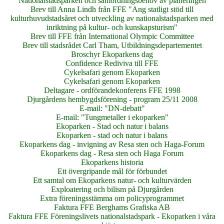
Nationalstadsparken och samordningsbehov av planeringen
Brev till Anna Lindh från FFE "Ang statligt stöd till
kulturhuvudstadsåret och utveckling av nationalstadsparken med
inriktning på kultur- och kunskapsturism"
Brev till FFE från International Olympic Committee
Brev till stadsrådet Carl Tham, Utbildningsdepartementet
Broschyr Ekoparkens dag
Confidence Rediviva till FFE
Cykelsafari genom Ekoparken
Cykelsafari genom Ekoparken
Deltagare - ordförandekonferens FFE 1998
Djurgårdens hembygdsförening - program 25/11 2008
E-mail: "DN-debatt"
E-mail: "Tungmetaller i ekoparken"
Ekoparken - Stad och natur i balans
Ekoparken - stad och natur i balans
Ekoparkens dag - invigning av Resa sten och Haga-Forum
Ekoparkens dag - Resa sten och Haga Forum
Ekoparkens historia
Ett övergripande mål för förbundet
Ett samtal om Ekoparkens natur- och kulturvärden
Exploatering och bilism på Djurgården
Extra föreningsstämma om policyprogrammet
Faktura FFE Berghams Grafiska AB
Faktura FFE Föreningslivets nationalstadspark - Ekoparken i våra