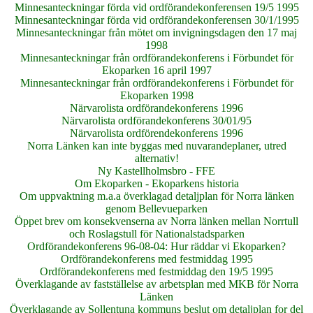
Minnesanteckningar förda vid ordförandekonferensen 19/5 1995
Minnesanteckningar förda vid ordförandekonferensen 30/1/1995
Minnesanteckningar från mötet om invigningsdagen den 17 maj
1998
Minnesanteckningar från ordförandekonferens i Förbundet för
Ekoparken 16 april 1997
Minnesanteckningar från ordförandekonferens i Förbundet för
Ekoparken 1998
Närvarolista ordförandekonferens 1996
Närvarolista ordförandekonferens 30/01/95
Närvarolista ordförendekonferens 1996
Norra Länken kan inte byggas med nuvarandeplaner, utred
alternativ!
Ny Kastellholmsbro - FFE
Om Ekoparken - Ekoparkens historia
Om uppvaktning m.a.a överklagad detaljplan för Norra länken
genom Bellevueparken
Öppet brev om konsekvenserna av Norra länken mellan Norrtull
och Roslagstull för Nationalstadsparken
Ordförandekonferens 96-08-04: Hur räddar vi Ekoparken?
Ordförandekonferens med festmiddag 1995
Ordförandekonferens med festmiddag den 19/5 1995
Överklagande av fastställelse av arbetsplan med MKB för Norra
Länken
Överklagande av Sollentuna kommuns beslut om detaljplan for del