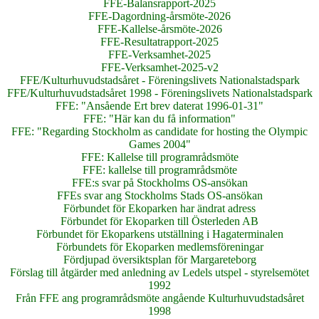
FFE-Balansrapport-2025
FFE-Dagordning-årsmöte-2026
FFE-Kallelse-årsmöte-2026
FFE-Resultatrapport-2025
FFE-Verksamhet-2025
FFE-Verksamhet-2025-v2
FFE/Kulturhuvudstadsåret - Föreningslivets Nationalstadspark
FFE/Kulturhuvudstadsåret 1998 - Föreningslivets Nationalstadspark
FFE: "Ansående Ert brev daterat 1996-01-31"
FFE: "Här kan du få information"
FFE: "Regarding Stockholm as candidate for hosting the Olympic
Games 2004"
FFE: Kallelse till programrådsmöte
FFE: kallelse till programrådsmöte
FFE:s svar på Stockholms OS-ansökan
FFEs svar ang Stockholms Stads OS-ansökan
Förbundet för Ekoparken har ändrat adress
Förbundet för Ekoparken till Österleden AB
Förbundet för Ekoparkens utställning i Hagaterminalen
Förbundets för Ekoparken medlemsföreningar
Fördjupad översiktsplan för Margareteborg
Förslag till åtgärder med anledning av Ledels utspel - styrelsemötet
1992
Från FFE ang programrådsmöte angående Kulturhuvudstadsåret
1998