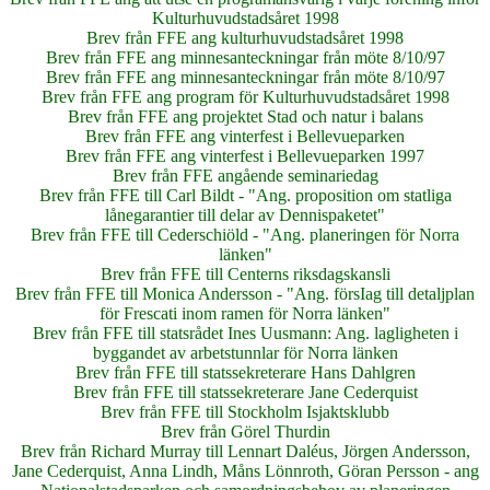
Kulturhuvudstadsåret 1998
Brev från FFE ang kulturhuvudstadsåret 1998
Brev från FFE ang minnesanteckningar från möte 8/10/97
Brev från FFE ang minnesanteckningar från möte 8/10/97
Brev från FFE ang program för Kulturhuvudstadsåret 1998
Brev från FFE ang projektet Stad och natur i balans
Brev från FFE ang vinterfest i Bellevueparken
Brev från FFE ang vinterfest i Bellevueparken 1997
Brev från FFE angående seminariedag
Brev från FFE till Carl Bildt - "Ang. proposition om statliga
lånegarantier till delar av Dennispaketet"
Brev från FFE till Cederschiöld - "Ang. planeringen för Norra
länken"
Brev från FFE till Centerns riksdagskansli
Brev från FFE till Monica Andersson - "Ang. försIag till detaljplan
för Frescati inom ramen för Norra länken"
Brev från FFE till statsrådet Ines Uusmann: Ang. lagligheten i
byggandet av arbetstunnlar för Norra länken
Brev från FFE till statssekreterare Hans Dahlgren
Brev från FFE till statssekreterare Jane Cederquist
Brev från FFE till Stockholm Isjaktsklubb
Brev från Görel Thurdin
Brev från Richard Murray till Lennart Daléus, Jörgen Andersson,
Jane Cederquist, Anna Lindh, Måns Lönnroth, Göran Persson - ang