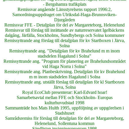
- Bergshamra trafikplats
Remissvar angående Länsstyrelsens rapport 1996:2,
Samordningsuppdraget om Ulriksdal-Haga-Brunnsviken-
Djurgården
Remissvar FFE - Detaljplan för del av Margareteborg, Helenelund
Remissvar till förslag till inrättande av naturreservatet Igelbäckens
dalgång, Järfälla, Stockholms, Sundbybergs och Solna kommuner
Remissyttrande ang förslag till detaljplan för kv Startboxen i Järva,
Solna
Remissyttrande ang. "Detaljplan för kv Brahelund m m inom
stadsdelen Hagalund i Solna"
Remissyttrande ang. "Program för planering av Brahelundsområdet
vid Haga Norra i Solna"
Remissyttrande ang. Planbeskrivning. Detaljplan för kv Brahelund
m m inom stadsdelen Hagalund i Solna
Remissyttrande ang. utställt förslag till detaljplan för kl Startboxen
Järva, Solna
Royal EcoClub presenterar: Karl-Edvard hoar!
Samarbetsavtal mellan FFE och Stockholm- Europas
kulturhuvudstad 1998
Sammanträde hos Mats Hulth 1995, uppföljning av uppgörelsen i
Stadshuset
Samrådsremiss för förslag till detaljplan för del av Margareteborg,
Helenelund, Sollentuna kommun
Sändlistan invigningsprogram 1998