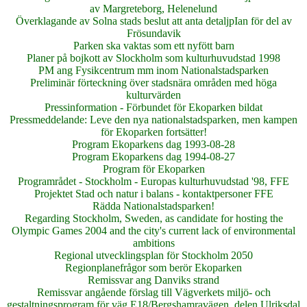
av Margreteborg, Helenelund
Överklagande av Solna stads beslut att anta detaljpIan för del av
Frösundavik
Parken ska vaktas som ett nyfött barn
Planer på bojkott av Slockholm som kulturhuvudstad 1998
PM ang Fysikcentrum mm inom Nationalstadsparken
Preliminär förteckning över stadsnära områden med höga
kulturvärden
Pressinformation - Förbundet för Ekoparken bildat
Pressmeddelande: Leve den nya nationalstadsparken, men kampen
för Ekoparken fortsätter!
Program Ekoparkens dag 1993-08-28
Program Ekoparkens dag 1994-08-27
Program för Ekoparken
Programrådet - Stockholm - Europas kulturhuvudstad '98, FFE
Projektet Stad och natur i balans - kontaktpersoner FFE
Rädda Nationalstadsparken!
Regarding Stockholm, Sweden, as candidate for hosting the
Olympic Games 2004 and the city's current lack of environmental
ambitions
Regional utvecklingsplan för Stockholm 2050
Regionplanefrågor som berör Ekoparken
Remissvar ang Danviks strand
Remissvar angående förslag till Vägverkets miljö- och
gestaltningsprogram för väg E18/Bergshamravägen, delen Ulriksdal