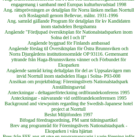
engagemang i samband med Europas kulturhuvudstad 1998
Ang. rättsprövningen av detaljplan för Norra länken mellan Norrtull
och Roslagstull genom Bellevue, målnr. 1931-1996
Ang. samråd gäIlande Program för detaljplan för kv Kandidaten
inom stadsdelen Bergshamra
Angående "Fördjupad översiktsplan för Nationalstadsparken inom
Solna del I och II"
Angående byggnad för Finlands ambassad
Angående förslag tiI Översiktsplan för Östra Brunnsviken och
Norra Djurgårdens institutionsområde OP 93116. Gemensamt
yttrande från Haga-Brunnsvikens vänner och Förbundet för
Ekoparken
Angående samråd kring deltaljplan för del av Uppsalavägen mm
invid Norrtull inom stadsdelen Haga i Solna- P93-008
Ansökan om projektbidrag: Föreningslivets Nationalstadspark
Anställningsavtal
Anteckningar - deltagareförteckning ordförandekonferens 1995
Anteckningar - närvarande vid ordförandekonferensen 1995
Background and viewpoints regarding the Swedish-Japanese hotel
project at Norrtull
Beslut Miljöfonden 1997
Bifogad föredragsordning, PM samt tidningsartikel
Brev ang programråd för Föreningslivets Nationalstadspark -
Ekoparken i våra hjärtan
Brev från FFE ang att utse en programansvarig i varje förening inför