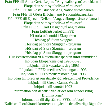
Från FFE till Anna-Greta Leijon: "Ang. valborgsmässo-eldarna i
Ekoparken som symboliska vårdkasar"
Från FFE till Gösta Blücher: Ang Nationalstadsparken
Från FFE till Gösta Blücher: ang Nationalstadsparken
Från FFE till Kjerstin Dellert: "Ang. valborgsmässo-eldarna i
Ekoparken som symboliska vårdkasar"
Från FFE till Klart Designbyrå ang faktura
Från Luftfartsverket till FFE
Historia och nutid i Ekoparken
Höstdag på Stora skuggan
Höstdag på Stora Skuggan - program
Höstdag på Stora Skuggan - program
Höstdag på Stora Skuggan - program
Hur kvalitetssäkrar vi Nationalstadsparken inför framtiden?
Inbjudan Ekoparkens dag 1993-08-28
Inbjudan till Ekoparkens dag 1993
Inbjudan till FFEs medlemsföreningar - 1993
Inbjudan till FFEs medlemsföreningar 1993
Inbjudan till föredrag om stadsbyggnadsexemplet Providence
Inbjudan till Green Games Watch
Inbjudan till samråd 1993
Information och debatt: "Vad är det som händer kring
Brunnsviken?"
Information till dig står vid FFEs infobord
Kallelse till ordfärandekonferens angående det allvarliga läget för