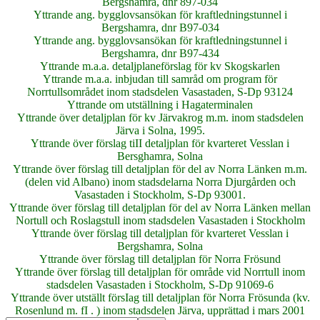
Bergshamra, dnr 897-034
Yttrande ang. bygglovsansökan för kraftledningstunnel i
Bergshamra, dnr B97-034
Yttrande ang. bygglovsansökan för kraftledningstunnel i
Bergshamra, dnr B97-434
Yttrande m.a.a. detaljplaneförslag för kv Skogskarlen
Yttrande m.a.a. inbjudan till samråd om program för
Norrtullsområdet inom stadsdelen Vasastaden, S-Dp 93124
Yttrande om utställning i Hagaterminalen
Yttrande över detaljplan för kv Järvakrog m.m. inom stadsdelen
Järva i Solna, 1995.
Yttrande över förslag tiII detaljplan för kvarteret Vesslan i
Bersghamra, Solna
Yttrande över förslag till detaljplan för del av Norra Länken m.m.
(delen vid Albano) inom stadsdelarna Norra Djurgården och
Vasastaden i Stockholm, S-Dp 93001.
Yttrande över förslag till detaljplan för del av Norra Länken mellan
Nortull och Roslagstull inom stadsdelen Vasastaden i Stockholm
Yttrande över förslag till detaljplan för kvarteret Vesslan i
Bergshamra, Solna
Yttrande över förslag till detaljplan för Norra Frösund
Yttrande över förslag till detaljplan för område vid Norrtull inom
stadsdelen Vasastaden i Stockholm, S-Dp 91069-6
Yttrande över utställt försIag till detaljplan för Norra Frösunda (kv.
Rosenlund m. fI . ) inom stadsdelen Järva, upprättad i mars 2001