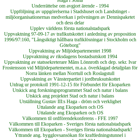
Haga i Solna
Underrättelse om avgjort ärende - 1994
Uppföljning av uppgörelserna i Stadshuset och Landstinget -
miljöorganisationernas medverkan i prövningen av Dennispaketet
och dess delar
Upplev världens första nationalstadspark
Uppvaktning 97-09-17 av trafikutskottet i anledning av proposition
1996/97:160, "Långsiktigt håIlbara trafiklösningar i Stockholm och
Göteborg"
Uppvaktning av Miljödepartementet 1998
Uppvaktning av riksdagens bostadsutskott 1994
Uppvaktning av statssekreterare Måns Lönnroth och dep. sekr. Ivar
Frostensson vid Miljödepartementet, m.a.a. överklagad detaljplan för
Norra länken mellan Norrtull och Roslagstull
Uppvaktning av Vänsterpartiet i jordbruksutskottet
Utdrag ur protokoll 1991-12-15 för Förbundet för Ekoparken
Utskick ang forskningsprogrammet Stad och natur i balans
Utskick ang projektet Stad och natur i balans
Utställning Gustav III:s Haga - dröm och verklighet
Uttalande ang Ekoparken och OS
Uttalande ang Ekoparken och OS
Välkommen til ordförendekonferens - FFE 1997
Välkommen till Ekoparken - Sveriges första nationalstadspark
Välkommen till Ekoparken - Sveriges första nationalstadspark!
Yttrande ang. bygglovsansökan för kraftledningstunnel i