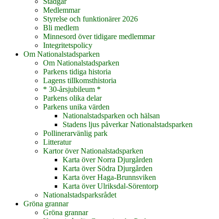
Stadgar
Medlemmar
Styrelse och funktionärer 2026
Bli medlem
Minnesord över tidigare medlemmar
Integritetspolicy
Om Nationalstadsparken
Om Nationalstadsparken
Parkens tidiga historia
Lagens tillkomsthistoria
* 30-årsjubileum *
Parkens olika delar
Parkens unika värden
Nationalstadsparken och hälsan
Stadens ljus påverkar Nationalstadsparken
Pollinerarvänlig park
Litteratur
Kartor över Nationalstadsparken
Karta över Norra Djurgården
Karta över Södra Djurgården
Karta över Haga-Brunnsviken
Karta över Ulriksdal-Sörentorp
Nationalstadsparksrådet
Gröna grannar
Gröna grannar